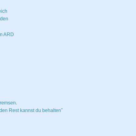
eich
eden
om ARD
bremsen.
den Rest kannst du behalten"