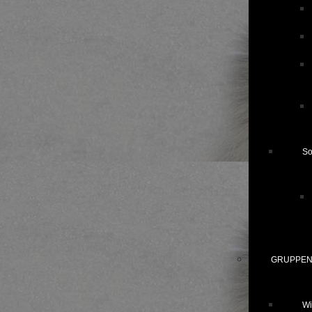
S
GRUPPEN 
Wi