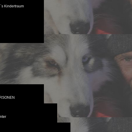
´s Kindertraum
ERSONEN
nter