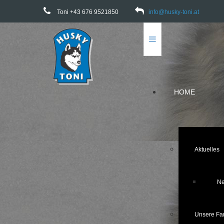
Toni +43 676 9521850
info@husky-toni.at
HOME
Aktuelles
Ne
Unsere Fam