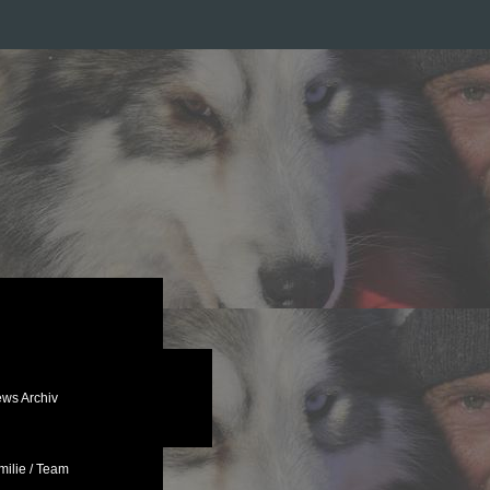
ws Archiv
ilie / Team