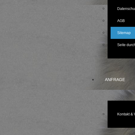
Datenschu
AGB
Sitemap
Seite dur
ANFRAGE
Kontakt & 