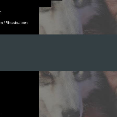
p
ng / Filmaufnahmen
m