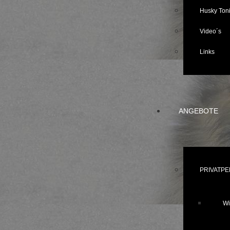
Husky Toni
Video´s
Links
ANGEBOTE
PRIVATP
Wi