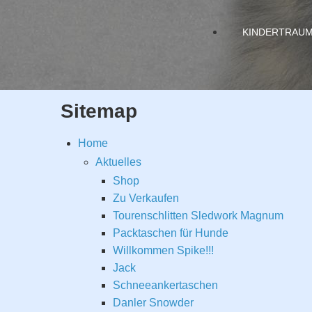
KINDERTRAU
Sitemap
Home
Aktuelles
Shop
Zu Verkaufen
Tourenschlitten Sledwork Magnum
Packtaschen für Hunde
Willkommen Spike!!!
Jack
Schneeankertaschen
Danler Snowder