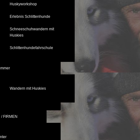
Huskyworkshop
Erlebnis Schlittenhunde
Schneeschuhwandern mit
Huskies
Schlittenhundefahrschule
ommer
Wandern mit Huskies
/ FIRMEN
nter