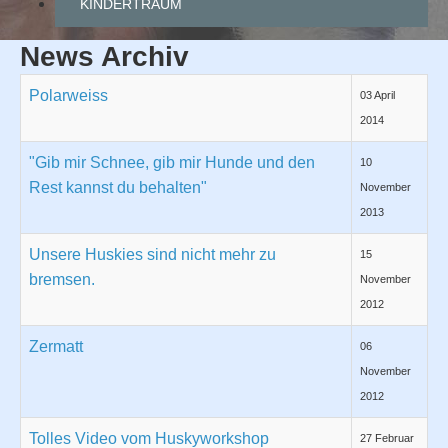
KINDERTRAUM
News Archiv
Polarweiss
03 April
2014
"Gib mir Schnee, gib mir Hunde und den
10
Rest kannst du behalten"
November
2013
Unsere Huskies sind nicht mehr zu
15
bremsen.
November
2012
Zermatt
06
November
2012
Tolles Video vom Huskyworkshop
27 Februar