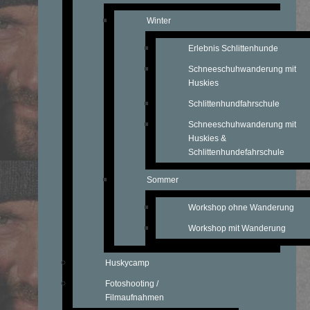
Winter
Erlebnis Schlittenhunde
Schneeschuhwanderung mit
Huskies
Schlittenhundfahrschule
Schneeschuhwanderung mit
Huskies &
Schlittenhundefahrschule
Sommer
Workshop ohne Wanderung
Workshop mit Wanderung
Huskycamp
Fotoshooting /
Filmaufnahmen