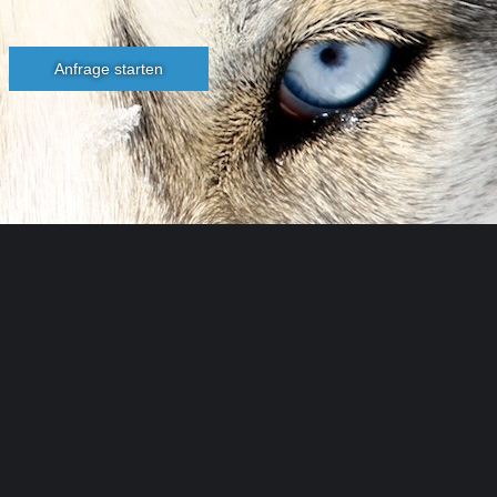
Anfrage starten
Husky
Toni
...
Anton
Kuttner
Programme im Winter & Sommer
im Huskycamp
+43 676 9521850
info@husky-toni.at