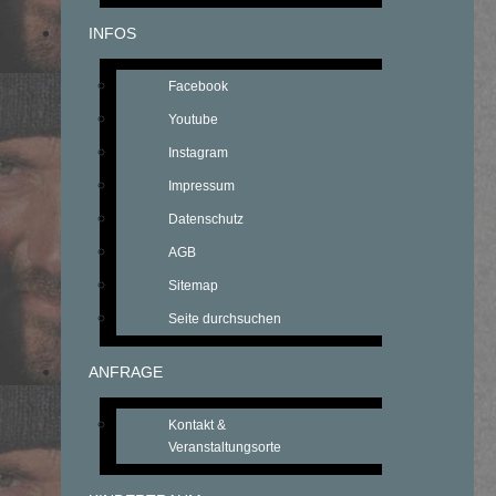
INFOS
Facebook
Youtube
Instagram
Impressum
Datenschutz
AGB
Sitemap
Seite durchsuchen
ANFRAGE
Kontakt &
Veranstaltungsorte