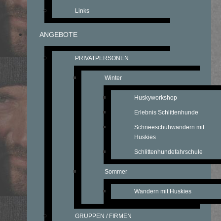
Links
ANGEBOTE
PRIVATPERSONEN
Winter
Huskyworkshop
Erlebnis Schlittenhunde
Schneeschuhwandern mit
Huskies
Schlittenhundefahrschule
Sommer
Wandern mit Huskies
GRUPPEN / FIRMEN