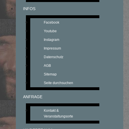
INFOS
Facebook
Youtube
Instagram
Impressum
Datenschutz
AGB
Sitemap
Seite durchsuchen
ANFRAGE
Kontakt &
Veranstaltungsorte