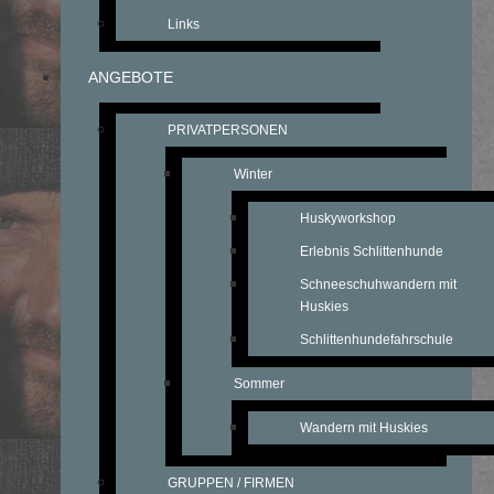
Links
ANGEBOTE
PRIVATPERSONEN
Winter
Huskyworkshop
Erlebnis Schlittenhunde
Schneeschuhwandern mit
Huskies
Schlittenhundefahrschule
Sommer
Wandern mit Huskies
GRUPPEN / FIRMEN