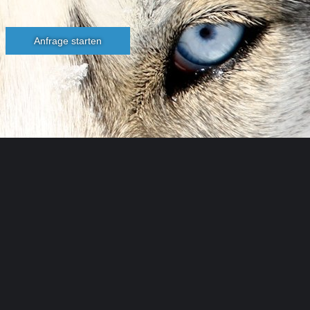
Anfrage starten
Husky
Toni
...
Anton
Kuttner
Programme im Winter & Sommer
im Huskycamp
+43 676 9521850
info@husky-toni.at