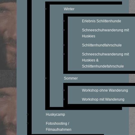
Winter
Erlebnis Schlittenhunde
Schneeschuhwanderung mit
Huskies
Schlittenhundfahrschule
Schneeschuhwanderung mit
Huskies &
Schlittenhundefahrschule
Sommer
Workshop ohne Wanderung
Workshop mit Wanderung
Huskycamp
Fotoshooting /
Filmaufnahmen