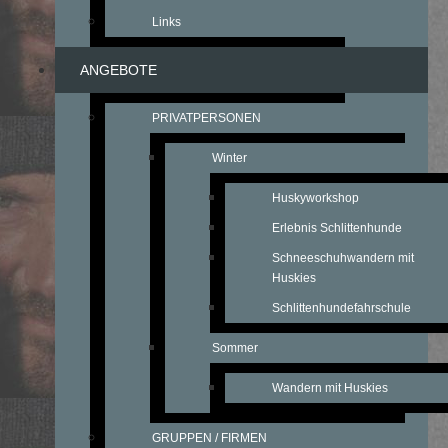
Links
ANGEBOTE
PRIVATPERSONEN
Winter
Huskyworkshop
Erlebnis Schlittenhunde
Schneeschuhwandern mit
Huskies
Schlittenhundefahrschule
Sommer
Wandern mit Huskies
GRUPPEN / FIRMEN