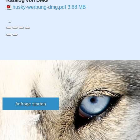
Katalog von DMG
husky-werbung-dmg.pdf
3.68 MB
...
Anfrage starten