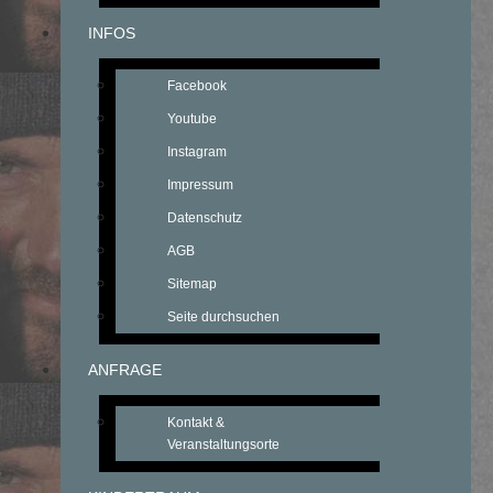
INFOS
Facebook
Youtube
Instagram
Impressum
Datenschutz
AGB
Sitemap
Seite durchsuchen
ANFRAGE
Kontakt &
Veranstaltungsorte