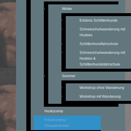
Winter
Erlebnis Schlittenhunde
Schneeschuhwanderung mit
Huskies
Schlittenhundfahrschule
Schneeschuhwanderung mit
Huskies &
Schlittenhundefahrschule
Sommer
Workshop ohne Wanderung
Workshop mit Wanderung
Huskycamp
Fotoshooting /
Filmaufnahmen