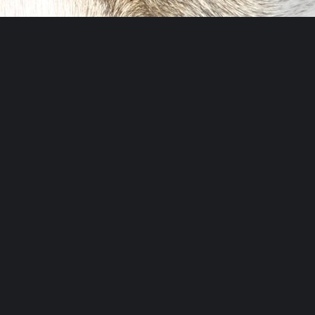
Husky
Toni
...
Anton
Kuttner
Programme im Winter & Sommer
im Huskycamp
+43 676 9521850
info@husky-toni.at
Büro
Adresse
Suchen
...