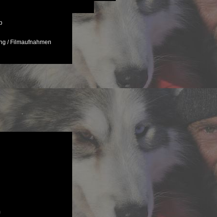
p
ng / Filmaufnahmen
m