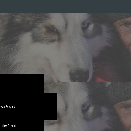
ws Archiv
ilie / Team