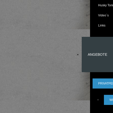
Husky Toni
Video´s
Links
ANGEBOTE
PRIVATP
Wi