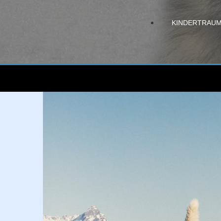
KINDERTRAU
Erlebnis
Schlittenhunde
-
M