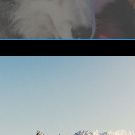
M
itfahrt
im
Hundeschlitten