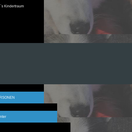
´s Kindertraum
ERSONEN
nter