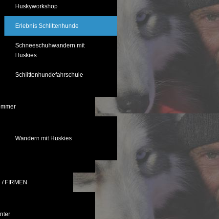
Huskyworkshop
Erlebnis Schlittenhunde
Schneeschuhwandern mit
Huskies
Schlittenhundefahrschule
ommer
Wandern mit Huskies
/ FIRMEN
nter