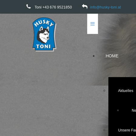
Toni +43 676 9521850
info@husky-toni.at
HOME
Aktuelles
Ne
Unsere Fam