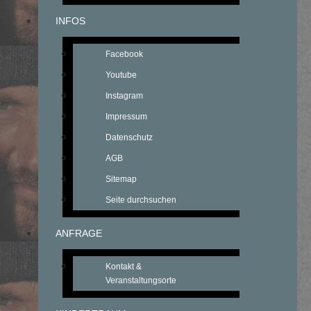
INFOS
Facebook
Youtube
Instagram
Impressum
Datenschutz
AGB
Sitemap
Seite durchsuchen
ANFRAGE
Kontakt &
Veranstaltungsorte