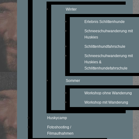
Winter
Erlebnis Schlittenhunde
Schneeschuhwanderung mit
Huskies
Schlittenhundfahrschule
Schneeschuhwanderung mit
Huskies &
Schlittenhundefahrschule
Sommer
Workshop ohne Wanderung
Workshop mit Wanderung
Huskycamp
Fotoshooting /
Filmaufnahmen