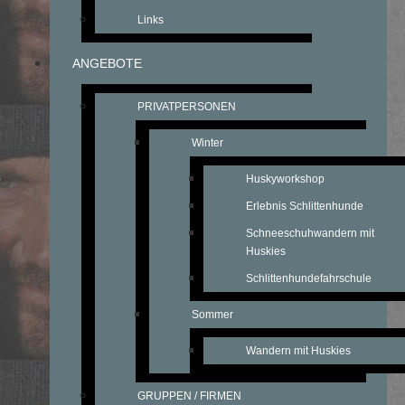
Links
ANGEBOTE
PRIVATPERSONEN
Winter
Huskyworkshop
Erlebnis Schlittenhunde
Schneeschuhwandern mit
Huskies
Schlittenhundefahrschule
Sommer
Wandern mit Huskies
GRUPPEN / FIRMEN