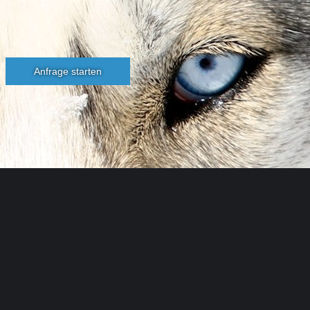
Anfrage starten
Husky
Toni
...
Anton
Kuttner
Programme im Winter & Sommer
im Huskycamp
+43 676 9521850
info@husky-toni.at